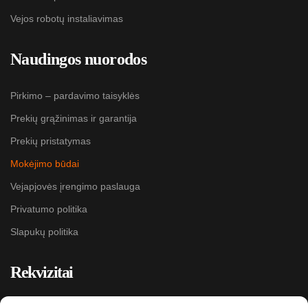
Vejos robotų instaliavimas
Naudingos nuorodos
Pirkimo – pardavimo taisyklės
Prekių grąžinimas ir garantija
Prekių pristatymas
Mokėjimo būdai
Vejapjovės įrengimo paslauga
Privatumo politika
Slapukų politika
Rekvizitai
MB „Kokybiškos paslaugos“