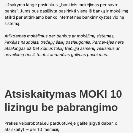
Užsakymo lange pasirinkus ,,bankinis mokėjimas per savo
banką“, Jums bus pasiūlyta pasirinkti vieną iš bankų ir mokėjimą
atlikti per atitinkamo banko internetinės bankininkystės vidinę
sistemą.
Atlikdamas mokėjimus per bankus ar mokėjimų sistemas,
Pirkėjas naudojasi trečiųjų šalių paslaugomis. Pardavėjas nėra
atsakingas už bet kokius tokių trečiųjų asmenų veiksmus ar
neveikimą bei iš to atsirandančias galimas pasekmes.
Atsiskaitymas MOKI 10
lizingu be pabrangimo
Prekes vejosrobotai.eu parduotuvėje galite įsigyti dabar, o
atsiskaityti – per 10 mėnesių.