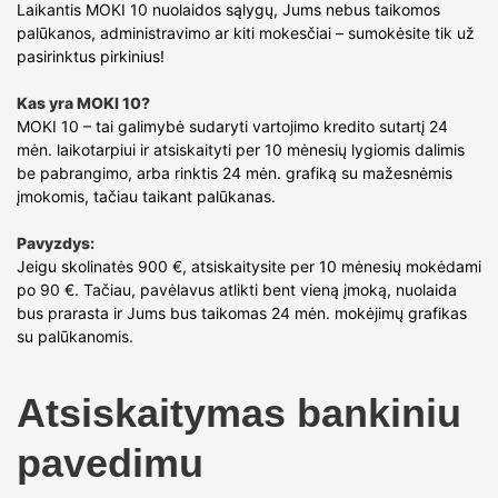
Laikantis MOKI 10 nuolaidos sąlygų, Jums nebus taikomos
palūkanos, administravimo ar kiti mokesčiai – sumokėsite tik už
pasirinktus pirkinius!
Kas yra MOKI 10?
MOKI 10 – tai galimybė sudaryti vartojimo kredito sutartį 24
mėn. laikotarpiui ir atsiskaityti per 10 mėnesių lygiomis dalimis
be pabrangimo, arba rinktis 24 mėn. grafiką su mažesnėmis
įmokomis, tačiau taikant palūkanas.
Pavyzdys:
Jeigu skolinatės 900 €, atsiskaitysite per 10 mėnesių mokėdami
po 90 €. Tačiau, pavėlavus atlikti bent vieną įmoką, nuolaida
bus prarasta ir Jums bus taikomas 24 mėn. mokėjimų grafikas
su palūkanomis.
Atsiskaitymas bankiniu
pavedimu