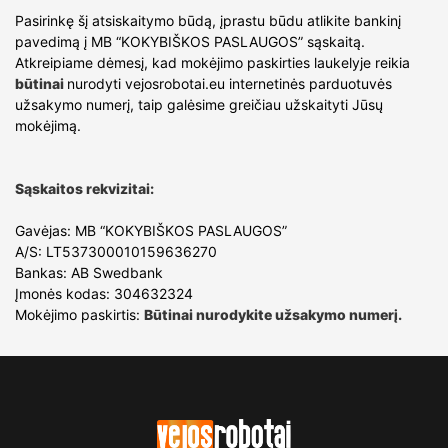
Pasirinkę šį atsiskaitymo būdą, įprastu būdu atlikite bankinį
pavedimą į MB “KOKYBIŠKOS PASLAUGOS” sąskaitą.
Atkreipiame dėmesį, kad mokėjimo paskirties laukelyje reikia
būtinai
nurodyti vejosrobotai.eu internetinės parduotuvės
užsakymo numerį, taip galėsime greičiau užskaityti Jūsų
mokėjimą.
Sąskaitos rekvizitai:
Gavėjas: MB “KOKYBIŠKOS PASLAUGOS”
A/S: LT537300010159636270
Bankas: AB Swedbank
Įmonės kodas: 304632324
Mokėjimo paskirtis:
Būtinai nurodykite užsakymo numerį.