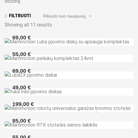
sezoną.
FILTRUOTI
Showing all 11 results
69,00
€
Mammotion Luba pjovimo diskų su apsauga
55,00
€
komplektas
Mammotion peiliukų komplektas 24vnt.
69,00
€
Luba2X pjovimo diskai
49,00
€
Yuka mini pjovimo diskas
199,00
€
Mammotion robotų universalus garažas krovimo
85,00
€
stotelei
Mammotion RTK stotelės sienos laikiklis
55,00
€