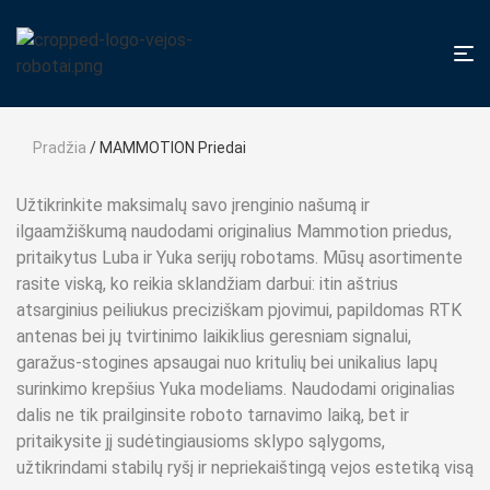
Pradžia
/ MAMMOTION Priedai
Užtikrinkite maksimalų savo įrenginio našumą ir
ilgaamžiškumą naudodami originalius Mammotion priedus,
pritaikytus Luba ir Yuka serijų robotams. Mūsų asortimente
rasite viską, ko reikia sklandžiam darbui: itin aštrius
atsarginius peiliukus preciziškam pjovimui, papildomas RTK
antenas bei jų tvirtinimo laikiklius geresniam signalui,
garažus-stogines apsaugai nuo kritulių bei unikalius lapų
surinkimo krepšius Yuka modeliams. Naudodami originalias
dalis ne tik prailginsite roboto tarnavimo laiką, bet ir
pritaikysite jį sudėtingiausioms sklypo sąlygoms,
užtikrindami stabilų ryšį ir nepriekaištingą vejos estetiką visą