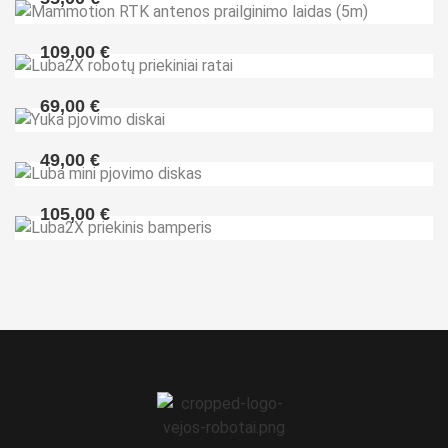
Mammotion RTK antenos prailginimo laidas (5m)
109,00
€
Luba2X robotų priekiniai ratai
69,00
€
Yuka pjovimo diskai
49,00
€
Luba mini pjovimo diskas
105,00
€
Luba2X priekinis bamperis