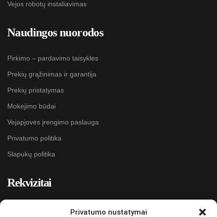
Vejos robotų instaliavimas
Naudingos nuorodos
Pirkimo – pardavimo taisyklės
Prekių grąžinimas ir garantija
Prekių pristatymas
Mokėjimo būdai
Vejapjovės įrengimo paslauga
Privatumo politika
Slapukų politika
Rekvizitai
MB „Kokybiškos paslaugos“
Privatumo nustatymai
Įmonės kodas: 304632324