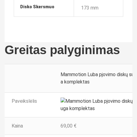
Disko Skersmuo
173 mm
Greitas palyginimas
Mammotion Luba pjovimo diskų su 
a komplektas
Paveikslėlis
Kaina
69,00
€