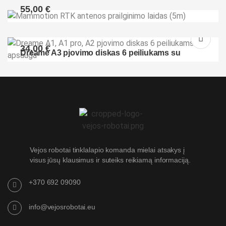
55,00
€
Mammotion RTK antenos prailginimo laidas (5m)
34,00
€
Dreame A3 pjovimo diskas 6 peiliukams su
apsauga
Vejos robotai tinklalapio komanda mielai atsakys į
visus jūsų klausimus ir suteiks reikiamą informaciją.
+370 692 09090
info@vejosrobotai.eu