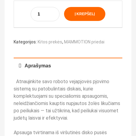
Į KREPŠELĮ
Kategorijos:
Kitos prekės
,
MAMMOTION priedai
Aprašymas
Atnaujinkite savo roboto vejapjovės pjovimo
sistemą su patobulintais diskais, kurie
komplektuojami su specialiomis apsaugomis,
neleidžiančiomis kauptis nupjautos žolės likučiams
po peiliukais — tai užtikrina, kad peiliukai visuomet
judėtų laisvai ir efektyviai.
Apsauga tvirtinama iš viršutinės disko pusės