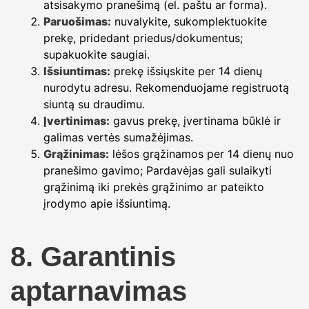
atsisakymo pranešimą (el. paštu ar forma).
Paruošimas:
nuvalykite, sukomplektuokite
prekę, pridedant priedus/dokumentus;
supakuokite saugiai.
Išsiuntimas:
prekę išsiųskite per 14 dienų
nurodytu adresu. Rekomenduojame registruotą
siuntą su draudimu.
Įvertinimas:
gavus prekę, įvertinama būklė ir
galimas vertės sumažėjimas.
Grąžinimas:
lėšos grąžinamos per 14 dienų nuo
pranešimo gavimo; Pardavėjas gali sulaikyti
grąžinimą iki prekės grąžinimo ar pateikto
įrodymo apie išsiuntimą.
8. Garantinis
aptarnavimas