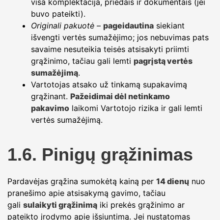
visa komplektacija, priedais ir dokumentais (jei
buvo pateikti).
Originali pakuotė
–
pageidautina
siekiant
išvengti vertės sumažėjimo; jos nebuvimas pats
savaime nesuteikia teisės atsisakyti priimti
grąžinimo, tačiau gali lemti
pagrįstą vertės
sumažėjimą
.
Vartotojas atsako už tinkamą supakavimą
grąžinant.
Pažeidimai dėl netinkamo
pakavimo
laikomi Vartotojo rizika ir gali lemti
vertės sumažėjimą.
1.6. Pinigų grąžinimas
Pardavėjas grąžina sumokėtą kainą per
14 dienų
nuo
pranešimo apie atsisakymą gavimo, tačiau
gali
sulaikyti grąžinimą
iki prekės grąžinimo ar
pateikto įrodymo apie išsiuntimą. Jei nustatomas