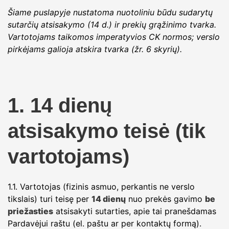
Šiame puslapyje nustatoma nuotoliniu būdu sudarytų
sutarčių atsisakymo (14 d.) ir prekių grąžinimo tvarka.
Vartotojams taikomos imperatyvios CK normos; verslo
pirkėjams galioja atskira tvarka (žr. 6 skyrių).
1. 14 dienų
atsisakymo teisė (tik
vartotojams)
1.1. Vartotojas (fizinis asmuo, perkantis ne verslo
tikslais) turi teisę per
14 dienų
nuo prekės gavimo
be
priežasties
atsisakyti sutarties, apie tai pranešdamas
Pardavėjui raštu (el. paštu ar per kontaktų formą).