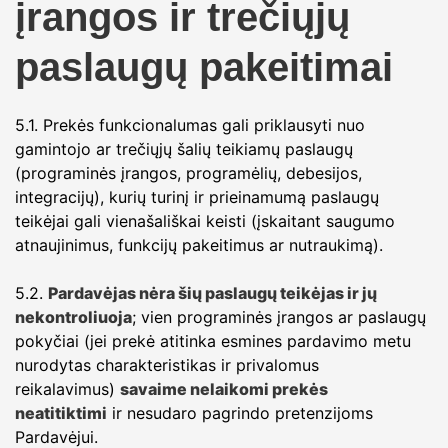
įrangos ir trečiųjų
paslaugų pakeitimai
5.1. Prekės funkcionalumas gali priklausyti nuo
gamintojo ar trečiųjų šalių teikiamų paslaugų
(programinės įrangos, programėlių, debesijos,
integracijų), kurių turinį ir prieinamumą paslaugų
teikėjai gali vienašališkai keisti (įskaitant saugumo
atnaujinimus, funkcijų pakeitimus ar nutraukimą).
5.2.
Pardavėjas nėra šių paslaugų teikėjas ir jų
nekontroliuoja
; vien programinės įrangos ar paslaugų
pokyčiai (jei prekė atitinka esmines pardavimo metu
nurodytas charakteristikas ir privalomus
reikalavimus)
savaime nelaikomi prekės
neatitiktimi
ir nesudaro pagrindo pretenzijoms
Pardavėjui.