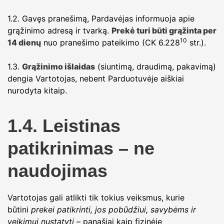
1.2. Gavęs pranešimą, Pardavėjas informuoja apie
grąžinimo adresą ir tvarką.
Prekė turi būti grąžinta per
10
14 dienų
nuo pranešimo pateikimo (CK 6.228
str.).
1.3.
Grąžinimo išlaidas
(siuntimą, draudimą, pakavimą)
dengia Vartotojas, nebent Parduotuvėje aiškiai
nurodyta kitaip.
1.4. Leistinas
patikrinimas – ne
naudojimas
Vartotojas gali atlikti tik tokius veiksmus, kurie
būtini
prekei patikrinti, jos pobūdžiui, savybėms ir
veikimui nustatyti
– panašiai kaip fizinėje