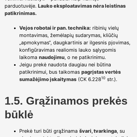
parduotuvėje.
Lauko eksploatavimas nėra leistinas
patikrinimas.
Vejos robotai ir pan. technika:
ribinių vielų
montavimas, žemėlapių sudarymas, kliūčių
„apmokymas“, daugkartinis ar ilgesnis pjovimas,
konfigūravimas realiomis lauko sąlygomis
laikoma
naudojimu
, o ne patikrinimu.
Jeigu prekė naudota daugiau nei būtina
patikrinimui, bus taikomas
pagrįstas vertės
10
sumažėjimo įskaitymas
(CK 6.228
str.).
1.5. Grąžinamos prekės
būklė
Prekė turi būti grąžinama
švari, tvarkinga
, su