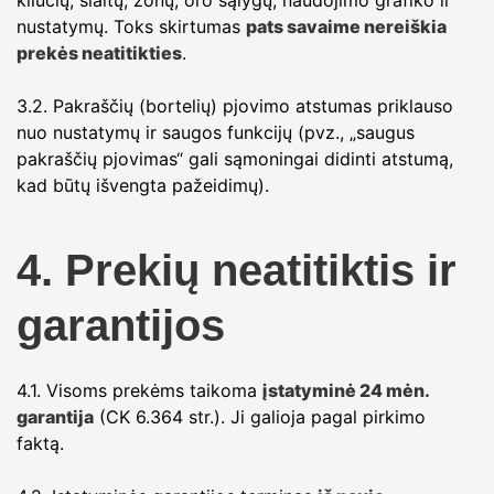
kliūčių, šlaitų, zonų, oro sąlygų, naudojimo grafiko ir
nustatymų. Toks skirtumas
pats savaime nereiškia
prekės neatitikties
.
3.2. Pakraščių (bortelių) pjovimo atstumas priklauso
nuo nustatymų ir saugos funkcijų (pvz., „saugus
pakraščių pjovimas“ gali sąmoningai didinti atstumą,
kad būtų išvengta pažeidimų).
4. Prekių neatitiktis ir
garantijos
4.1. Visoms prekėms taikoma
įstatyminė 24 mėn.
garantija
(CK 6.364 str.). Ji galioja pagal pirkimo
faktą.