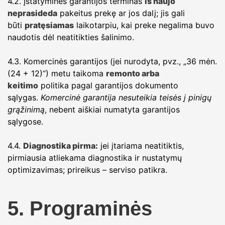
4.2. Įstatyminės garantijos terminas
iš naujo
neprasideda
pakeitus prekę ar jos dalį; jis gali
būti
pratęsiamas
laikotarpiu, kai preke negalima buvo
naudotis dėl neatitikties šalinimo.
4.3. Komercinės garantijos (jei nurodyta, pvz., „36 mėn.
(24 + 12)“) metu taikoma
remonto arba
keitimo
politika pagal garantijos dokumento
sąlygas.
Komercinė garantija nesuteikia teisės į pinigų
grąžinimą
, nebent aiškiai numatyta garantijos
sąlygose.
4.4.
Diagnostika pirma:
jei įtariama neatitiktis,
pirmiausia atliekama diagnostika ir nustatymų
optimizavimas; prireikus – serviso patikra.
5. Programinės