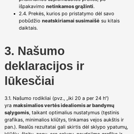
išpakavimo
netinkamos grąžinti
.
2.4. Prekės, kurios po pristatymo dėl savo
pobūdžio
neatskiriamai susimaišė
su kitais
daiktais.
3. Našumo
deklaracijos ir
lūkesčiai
3.1. Našumo rodikliai (pvz., „iki 20 a per 24 h“)
yra
maksimalios vertės idealiomis ar bandymų
sąlygomis
, taikant optimalius nustatymus (tęstinis
grafikas, minimalios kliūtys, tinkamas vejos aukštis ir
pan.). Realūs rezultatai gali skirtis dėl sklypo ypatumų,