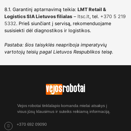
8.1. Garantinį aptarnavimą teikia:
LMT Retail &
Logistics SIA Lietuvos filialas
–
ltsc.lt
, tel.
+370 5 219
5332
. Prieš siunčiant į servisą, rekomenduojame
susisiekti dėl diagnostikos ir logistikos.
Pastaba: šios taisyklės neapriboja imperatyvių
vartotojų teisių pagal Lietuvos Respublikos teisę.
Vejos robotai tinklalapio komanda mielai atsakys į
visus jūsų klausimus ir suteiks reikiamą informaciją.
+370 692 09090