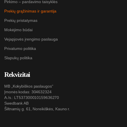
Pirkimo – pardavimo taisyklės
Prekių grąžinimas ir garantija
Prekių pristatymas
Mokėjimo būdai
Vejapjovės įrengimo paslauga
Privatumo politika
Slapukų politika
Rekvizitai
MB „Kokybiškos paslaugos“
Įmonės kodas: 304632324
A./s.: LT537300010159636270
Swedbank AB
Šiltnamių g. 61, Noreikiškės, Kauno r.