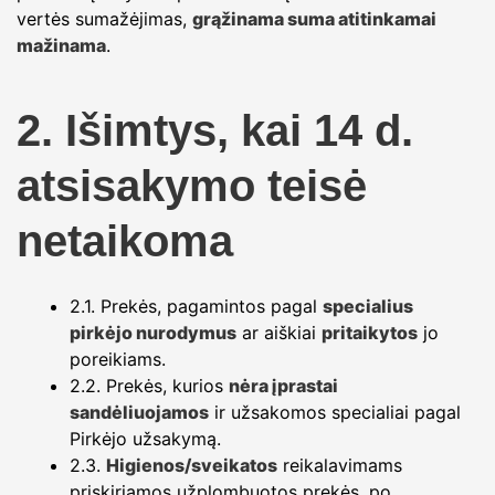
vertės sumažėjimas,
grąžinama suma atitinkamai
mažinama
.
2. Išimtys, kai 14 d.
atsisakymo teisė
netaikoma
2.1. Prekės, pagamintos pagal
specialius
pirkėjo nurodymus
ar aiškiai
pritaikytos
jo
poreikiams.
2.2. Prekės, kurios
nėra įprastai
sandėliuojamos
ir užsakomos specialiai pagal
Pirkėjo užsakymą.
2.3.
Higienos/sveikatos
reikalavimams
priskiriamos užplombuotos prekės, po