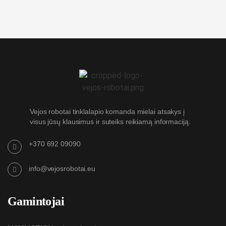
Vejos robotai tinklalapio komanda mielai atsakys į
visus jūsų klausimus ir suteiks reikiamą informaciją.
+370 692 09090
info@vejosrobotai.eu
Gamintojai