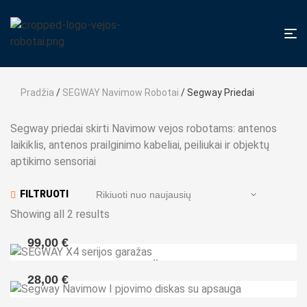
Pradžia
/
SEGWAY Navimow Robotai
/ Segway Priedai
Segway priedai skirti Navimow vejos robotams: antenos
laikiklis, antenos prailginimo kabeliai, peiliukai ir objektų
aptikimo sensoriai
FILTRUOTI
Showing all 2 results
99,00
€
SEGWAY X4 serijos garažas
28,00
€
Segway Navimow I pjovimo diskas su apsauga