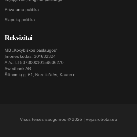
Privatumo politika
Slapukų politika
Rekvizitai
MB „Kokybiškos paslaugos“
Įmonės kodas: 304632324
A./s.: LT537300010159636270
Swedbank AB
Šiltnamių g. 61, Noreikiškės, Kauno r.
Visos teisės saugomos © 2026 |
vejosrobotai.eu