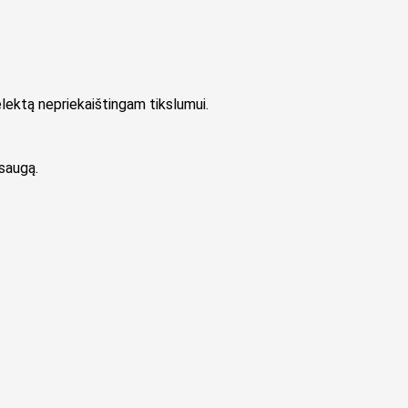
elektą nepriekaištingam tikslumui.
psaugą.