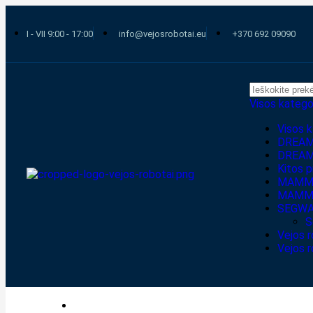
I - VII 9:00 - 17:00
info@vejosrobotai.eu
+370 692 09090
Visos katego
Visos k
DREAME
DREAME
Kitos 
MAMMO
MAMMOT
SEGWAY
S
Vejos r
Vejos r