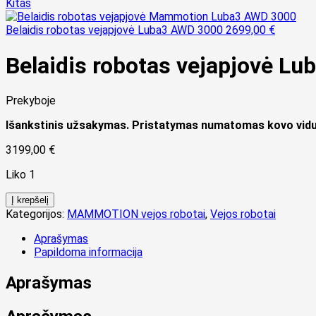
Kitas
Belaidis robotas vejapjovė Luba3 AWD 3000
2699,00
€
Belaidis robotas vejapjovė L
Prekyboje
Išankstinis užsakymas. Pristatymas numatomas kovo vidu
3199,00
€
Liko 1
Į krepšelį
Kategorijos:
MAMMOTION vejos robotai
,
Vejos robotai
Aprašymas
Papildoma informacija
Aprašymas