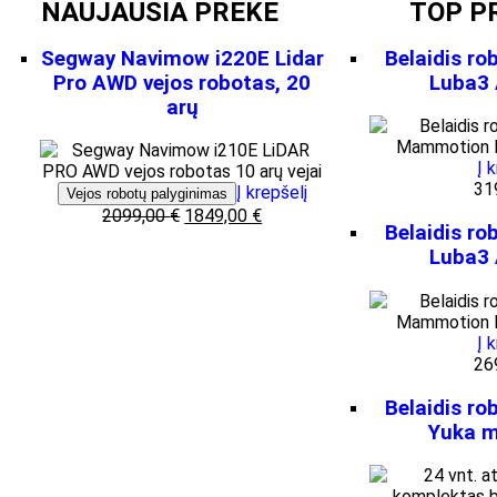
NAUJAUSIA PREKĖ
TOP P
Segway Navimow i220E Lidar
Belaidis ro
Pro AWD vejos robotas, 20
Luba3
arų
Į 
31
Į krepšelį
Vejos robotų palyginimas
2099,00
€
1849,00
€
Belaidis ro
Luba3
Į 
26
Belaidis ro
Yuka m