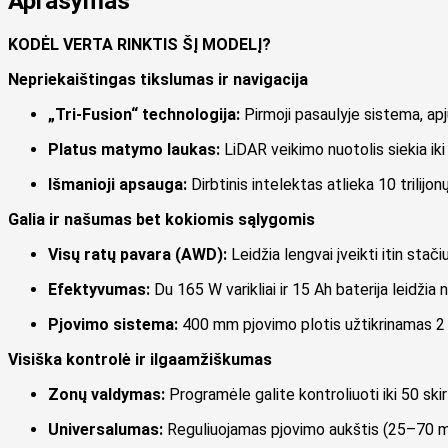
Aprašymas
KODĖL VERTA RINKTIS ŠĮ MODELĮ?
Nepriekaištingas tikslumas ir navigacija
„Tri-Fusion“ technologija:
Pirmoji pasaulyje sistema, apj
Platus matymo laukas:
LiDAR veikimo nuotolis siekia ik
Išmanioji apsauga:
Dirbtinis intelektas atlieka 10 trilijon
Galia ir našumas bet kokiomis sąlygomis
Visų ratų pavara (AWD):
Leidžia lengvai įveikti itin stači
Efektyvumas:
Du 165 W varikliai ir 15 Ah baterija leidžia 
Pjovimo sistema:
400 mm pjovimo plotis užtikrinamas 2 di
Visiška kontrolė ir ilgaamžiškumas
Zonų valdymas:
Programėle galite kontroliuoti iki 50 ski
Universalumas:
Reguliuojamas pjovimo aukštis (25–70 mm