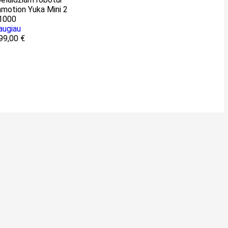
augiau
99,00
€