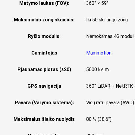
Matymo laukas (FOV):
360° × 59°
Maksimalus zonų skaičius:
Iki 50 skirtingų zonų
Ryšio modulis:
Nemokamas 4G modulis
Gamintojas
Mammotion
Pjaunamas plotas (±20)
5000 kv. m.
GPS navigacija
360° LiDAR + NetRTK 
Pavara (Varymo sistema):
Visų ratų pavara (AWD)
Maksimalus šlaito nuolydis
80 % (38,6°)