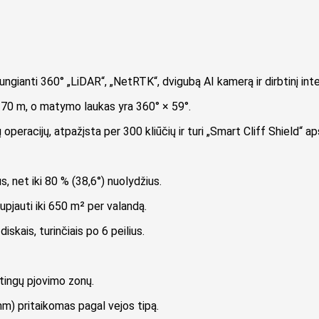
ungianti 360° „LiDAR“, „NetRTK“, dvigubą AI kamerą ir dirbtinį int
i 70 m, o matymo laukas yra 360° × 59°.
ų operacijų, atpažįsta per 300 kliūčių ir turi „Smart Cliff Shield“ a
us, net iki 80 % (38,6°) nuolydžius.
nupjauti iki 650 m² per valandą.
skais, turinčiais po 6 peilius.
rtingų pjovimo zonų.
) pritaikomas pagal vejos tipą.