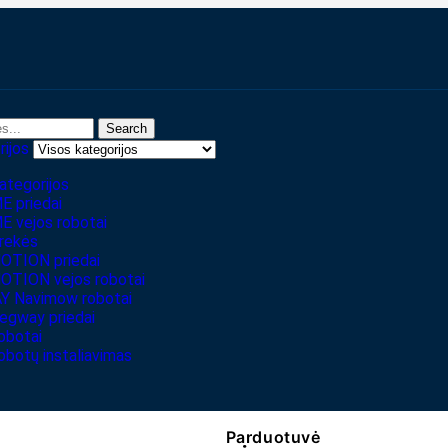
Search
rijos
ategorijos
 priedai
 vejos robotai
prekės
TION priedai
ION vejos robotai
 Navimow robotai
egway priedai
obotai
obotų instaliavimas
Parduotuvė