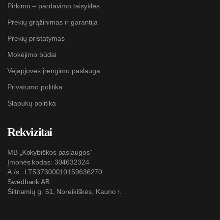
Pirkimo – pardavimo taisyklės
Prekių grąžinimas ir garantija
Prekių pristatymas
Mokėjimo būdai
Vejapjovės įrengimo paslauga
Privatumo politika
Slapukų politika
Rekvizitai
MB „Kokybiškos paslaugos“
Įmonės kodas: 304632324
A./s.: LT537300010159636270
Swedbank AB
Šiltnamių g. 61, Noreikiškės, Kauno r.