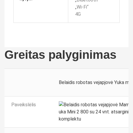
„Wi-Fi“
4G
Greitas palyginimas
Belaidis robotas vejapjovė Yuka min
Paveikslėlis