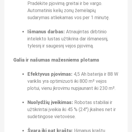
Pradėkite pjovimą greitai ir be vargo.
Automatinis kelių zonų žemėlapių
sudarymas atliekamas vos per 1 minutę.
Išmanus darbas:
Atnaujintas dirbtinio
intelekto lustas užtikrina dar išmanesnį,
tylesnį ir saugesnį vejos pjovimą.
Galia ir našumas mažesniems plotams
Efektyvus pjovimas:
4,5 Ah baterija ir 88 W
variklis yra optimizuoti iki 800 m² vejos
plotui, vienu įkrovimu nupjaunant iki 230 m².
Nuolydžių įveikimas:
Robotas stabiliai ir
užtikrintai įveikia iki 45 % (24°) įkalnes net ir
sudėtingose vietovėse.
Švara iki pat kraštų:
Išmanus kraštų