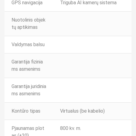
GPS navigacija
Triguba AI kamerų sistema
Nuotolinis objek
tų aptikimas
Valdymas balsu
Garantija fizinia
ms asmenims
Garantija juridinia
ms asmenims
Kontūro tipas
Virtualus (be kabelio)
Pjaunamas plot
800 kv. m.
as (±20)