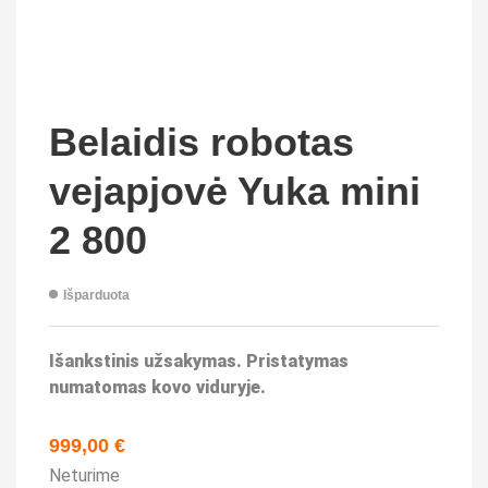
Belaidis robotas
vejapjovė Yuka mini
2 800
Išparduota
Išankstinis užsakymas. Pristatymas
numatomas kovo viduryje.
999,00
€
Neturime