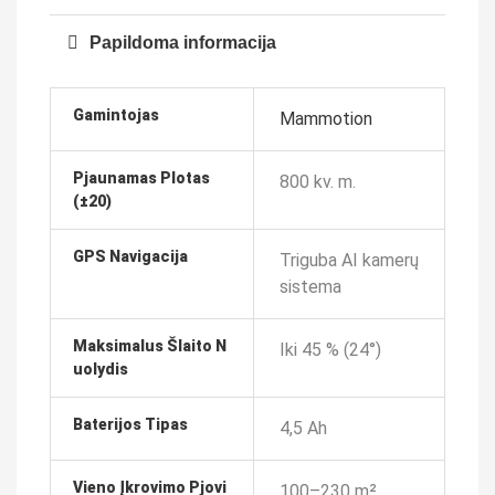
Papildoma informacija
Gamintojas
Mammotion
Pjaunamas Plotas
800 kv. m.
(±20)
GPS Navigacija
Triguba AI kamerų
sistema
Maksimalus Šlaito N
Iki 45 % (24°)
Uolydis
Baterijos Tipas
4,5 Ah
Vieno Įkrovimo Pjovi
100–230 m²