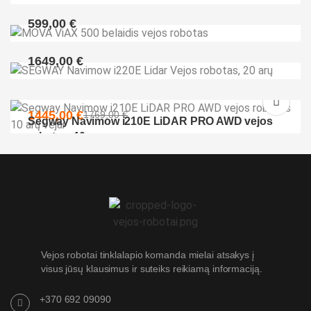
599,00
€
MOVA ViAX 500 belaidis vejos robotas
1649,00
€
SEGWAY Navimow i220E Lidar Vejos robotas, 20
arų
1445,00
€
1769,00
€
Segway Navimow i210E LiDAR PRO AWD vejos
robotas, 10 arų
Vejos robotai tinklalapio komanda mielai atsakys į
visus jūsų klausimus ir suteiks reikiamą informaciją.
+370 692 09090