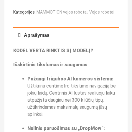
Kategorijos:
MAMMOTION vejos robotai
,
Vejos robotai
Aprašymas
KODĖL VERTA RINKTIS ŠĮ MODELĮ?
Išskirtinis tikslumas ir saugumas
Pažangi trigubos AI kameros sistema:
Užtikrina centimetro tikslumo navigaciją be
jokių laidų. Centrinis AI lustas realiuoju laiku
atpažįsta daugiau nei 300 kliūčių tipų,
užtikrindamas maksimalų saugumą jūsų
aplinkai.
Nulinis paruošimas su „DropMow“: