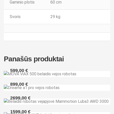
Gaminio plotis
60 cm
Svoris
29 kg
Panašūs produktai
599,00
€
MOVA ViAX 500 belaidis vejos robotas
899,00
€
DREAME A1 PRO vejapjovė be perimetro kabelio
2699,00
€
Belaidis robotas vejapjovė Luba3 AWD 3000
1599,00
€