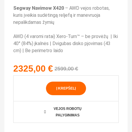
Segway Navimow X420
– AWD vejos robotas,
kuris įveikia sudėtingą reljefą ir manevruoja
nepalikdamas žymių
AWD (4 varomi ratai) Xero-Turn™ – be provėžų | Iki
40° (84%) įkalnės | Dvigubas disko pjovimas (43
cm) | Be perimetro laido
2325,00
€
2599,00
€
Į KREPŠELĮ
VEJOS ROBOTŲ
PALYGINIMAS