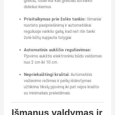
greičiu, todėl kur kas greičiau sutvarko
didelius kiemus.
Prisitaikymas prie žolės tankio:
Išmaniai
nustato pasipriešinimą ir automatiškai
reguliuoja variklio galią, kad net itin tanki
žolė būtų nupjauta tolygiai.
Automatinis aukščio reguliavimas:
Pjovimo aukštis elektroniniu būdu valdomas
nuo 2 cm iki 10 cm.
Nepriekaištingi kraštai:
Automatinis
važiavimo režimas ir peilių išdėstymas
užtikrina tikslų pjovimą iki pat vejos krašto
su minimaliais praleidimais.
Išmanus valdymas ir