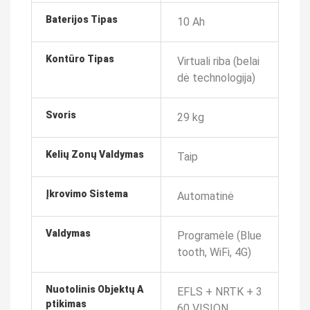
Baterijos Tipas
10 Ah
Kontūro Tipas
Virtuali riba (belai
dė technologija)
Svoris
29 kg
Kelių Zonų Valdymas
Taip
Įkrovimo Sistema
Automatinė
Valdymas
Programėle (Blue
tooth, WiFi, 4G)
Nuotolinis Objektų A
EFLS + NRTK + 3
Ptikimas
60 VISION