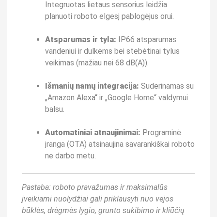
Integruotas lietaus sensorius leidžia
planuoti roboto elgesį pablogėjus orui.
Atsparumas ir tyla:
IP66 atsparumas
vandeniui ir dulkėms bei stebėtinai tylus
veikimas (mažiau nei 68 dB(A)).
Išmanių namų integracija:
Suderinamas su
„Amazon Alexa“ ir „Google Home“ valdymui
balsu.
Automatiniai atnaujinimai:
Programinė
įranga (OTA) atsinaujina savarankiškai roboto
ne darbo metu.
Pastaba: roboto pravažumas ir maksimalūs
įveikiami nuolydžiai gali priklausyti nuo vejos
būklės, drėgmės lygio, grunto sukibimo ir kliūčių