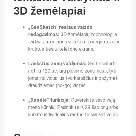
3D žemėlapiai
„GeoSketch“ realaus vaizdo
redagavimas:
3D žemėlapių technologija
leidžia patogiai ir realiu laiku koreguoti vejos
kraštus tiesiai telefono ekrane.
Lankstus zonų valdymas:
Galite sukurti
net iki 120 atskirų pjovimo zonų, nustatyti
joms individualius tvarkaraščius ir pažymėti
draudžiamas (no-go) vietas.
„Doodle“ funkcija:
Paverskite savo veją
meno kūriniu! Pasirinkite iš 29 šablonų arba
kurkite individualius raštus tiesiai ant vejos.