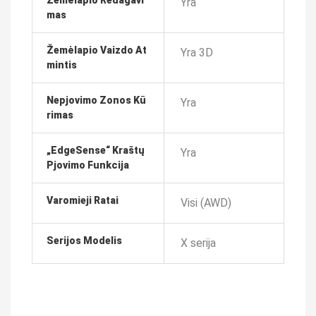
Žemėlapio Redagavi
Yra
Mas
Žemėlapio Vaizdo At
Yra 3D
Mintis
Nepjovimo Zonos Kū
Yra
Rimas
„EdgeSense“ Kraštų
Yra
Pjovimo Funkcija
Varomieji Ratai
Visi (AWD)
Serijos Modelis
X serija