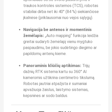
traukos kontrolės sistemos (TCS), robotas
stabiliai dirba net iki 40° (84 %) siekiančiose
įkalnėse (priklausomai nuo vejos sąlygų).
Navigacija be antenos ir momentinis
žemėlapis:
„Auto mapping“ funkcija leidžia
greitai sudaryti žemėlapį vienu mygtuko
paspaudimu, be jokio sudėtingo diegimo ar
papildomų antenų kieme.
Panoraminis kliūčių aptikimas:
Trijų
dažnių RTK sistema kartu su 360° AI
kameromis užtikrina centimetro tikslumą.
Robotas jautriai atpažįsta ir sumaniai
apvažiuoja žaislus, laistymo sistemas,
kepsnines ar sodo baldus.