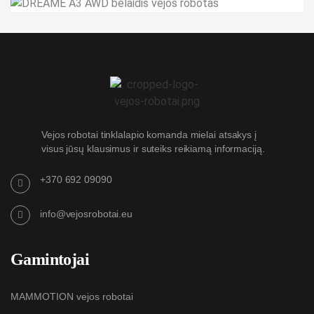
DREAME A3 AWD belaidis vejos robotas
Vejos robotai tinklalapio komanda mielai atsakys į
visus jūsų klausimus ir suteiks reikiamą informaciją.
+370 692 09090
info@vejosrobotai.eu
Gamintojai
MAMMOTION vejos robotai