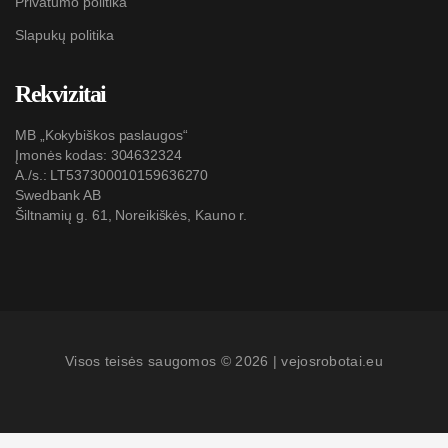
Privatumo politika
Slapukų politika
Rekvizitai
MB „Kokybiškos paslaugos“
Įmonės kodas: 304632324
A./s.: LT537300010159636270
Swedbank AB
Šiltnamių g. 61, Noreikiškės, Kauno r.
Visos teisės saugomos © 2026 |
vejosrobotai.eu