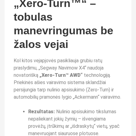
„Xero-Turn™“ –
tobulas
manevringumas be
žalos vejai
Kol kitos vejapjovės pasikliauja grubiu ratų
praslydimu, „Segway Navimow X4“ naudoja
novatorišką
„Xero-Turn™ AWD“
technologiją.
Priekinės ašies vairavimo sistema sklandžiai
persijungia tarp nulinio apsisukimo (Zero-Turn) ir
automobilių pramonės lygio „Ackermann“ vairavimo.
Rezultatas:
Nulinio apsisukimo tikslumas
nepaliekant jokių žymių – išvengiama
provėžų, įtrūkimų ar „išdraskytų“ vietų, ypač
manevruojant siauruose plotuose.