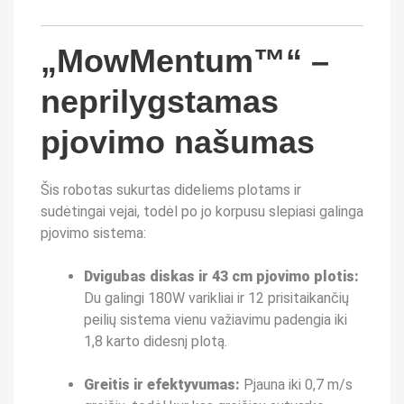
„MowMentum™“ –
neprilygstamas
pjovimo našumas
Šis robotas sukurtas dideliems plotams ir
sudėtingai vejai, todėl po jo korpusu slepiasi galinga
pjovimo sistema:
Dvigubas diskas ir 43 cm pjovimo plotis:
Du galingi 180W varikliai ir 12 prisitaikančių
peilių sistema vienu važiavimu padengia iki
1,8 karto didesnį plotą.
Greitis ir efektyvumas:
Pjauna iki 0,7 m/s