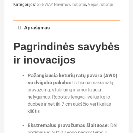
Kategorijos:
SEGWAY Navimow robotai
,
Vejos robotai
Aprašymas
Pagrindinės savybės
ir inovacijos
Pažangiausia keturių ratų pavara (AWD)
su dviguba pakaba:
Užtikrina maksimalų
pravažumą, stabilumą ir amortizuoja
nelygumus. Robotas lengvai įveikia kelio
duobes ir net iki 7 cm aukščio vertikalias
kliūtis.
Ekstremalus pravažumas šlaituose:
Dėl
optimalaus 50:50 svorio paskirstymo ir