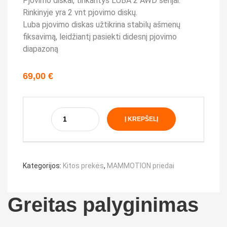
Pjovimo diskai, tinkantys LUBA 2 AWD serijai.
Rinkinyje yra 2 vnt pjovimo diskų.
Luba pjovimo diskas užtikrina stabilų ašmenų
fiksavimą, leidžiantį pasiekti didesnį pjovimo
diapazoną
69,00
€
Į KREPŠELĮ
Kategorijos:
Kitos prekės
,
MAMMOTION priedai
Greitas palyginimas