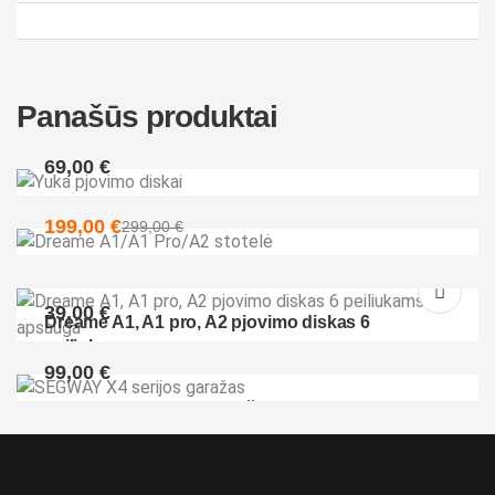
Panašūs produktai
69,00
€
Yuka pjovimo diskai
199,00
€
299,00
€
Dreame A1/A1 Pro/A2 stotelė
39,00
€
Dreame A1, A1 pro, A2 pjovimo diskas 6
peiliukams su apsauga
99,00
€
SEGWAY X4 serijos garažas