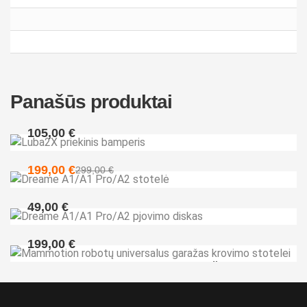
Panašūs produktai
105,00
€
Luba2X priekinis bamperis
199,00
€
299,00
€
Dreame A1/A1 Pro/A2 stotelė
49,00
€
Dreame A3 pjovimo diskas
199,00
€
Mammotion robotų universalus garažas krovimo
stotelei