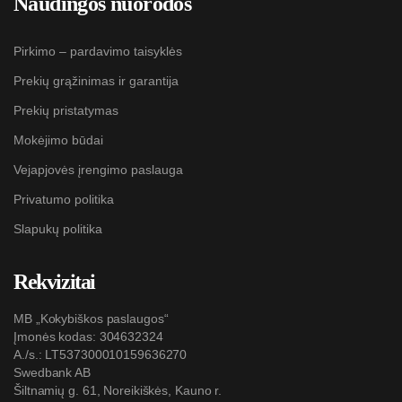
Naudingos nuorodos
Pirkimo – pardavimo taisyklės
Prekių grąžinimas ir garantija
Prekių pristatymas
Mokėjimo būdai
Vejapjovės įrengimo paslauga
Privatumo politika
Slapukų politika
Rekvizitai
MB „Kokybiškos paslaugos“
Įmonės kodas: 304632324
A./s.: LT537300010159636270
Swedbank AB
Šiltnamių g. 61, Noreikiškės, Kauno r.