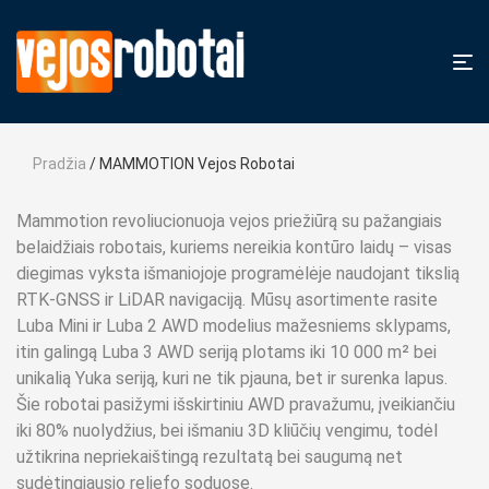
Pradžia
/ MAMMOTION Vejos Robotai
Mammotion revoliucionuoja vejos priežiūrą su pažangiais
belaidžiais robotais, kuriems nereikia kontūro laidų – visas
diegimas vyksta išmaniojoje programėlėje naudojant tikslią
RTK-GNSS ir LiDAR navigaciją. Mūsų asortimente rasite
Luba Mini ir Luba 2 AWD modelius mažesniems sklypams,
itin galingą Luba 3 AWD seriją plotams iki 10 000 m² bei
unikalią Yuka seriją, kuri ne tik pjauna, bet ir surenka lapus.
Šie robotai pasižymi išskirtiniu AWD pravažumu, įveikiančiu
iki 80% nuolydžius, bei išmaniu 3D kliūčių vengimu, todėl
užtikrina nepriekaištingą rezultatą bei saugumą net
sudėtingiausio reljefo soduose.